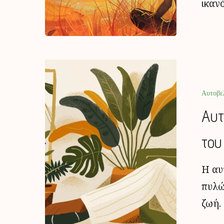
ικαν
Αυτοβε
Αυτ
του
Η αυ
πυλώ
ζωή.