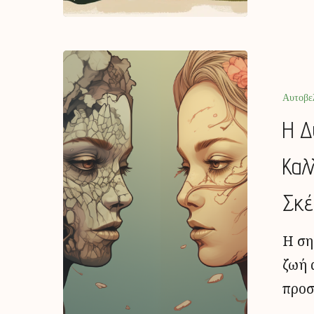
Αυτοβε
Η Δ
Καλ
Σκέ
Η ση
ζωή 
προσ