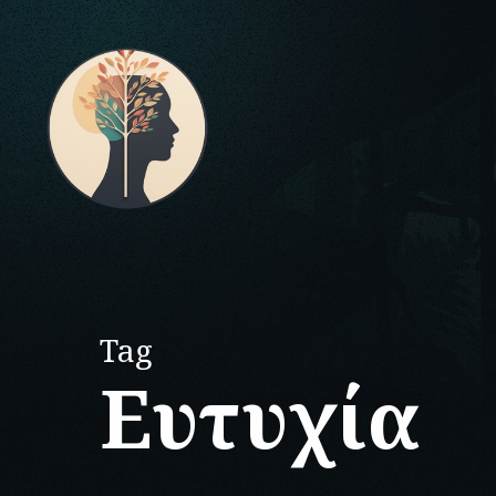
Skip
to
main
content
Tag
Ευτυχία