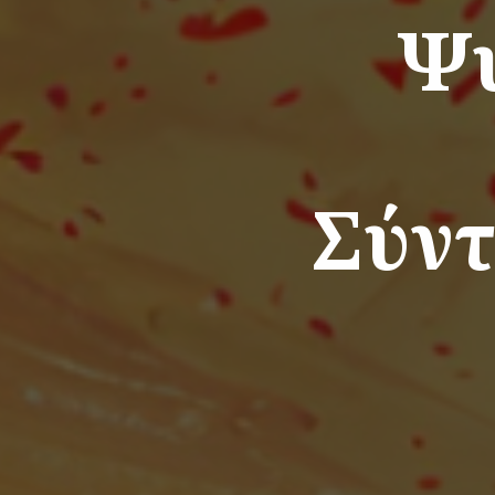
Ψυ
Σύντ