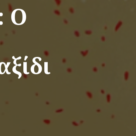
: Ο
αξίδι