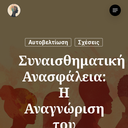
Skip
Menu
to
main
content
Αυτοβελτίωση
Σχέσεις
Συναισθηματική
Ανασφάλεια:
Η
Αναγνώριση
του