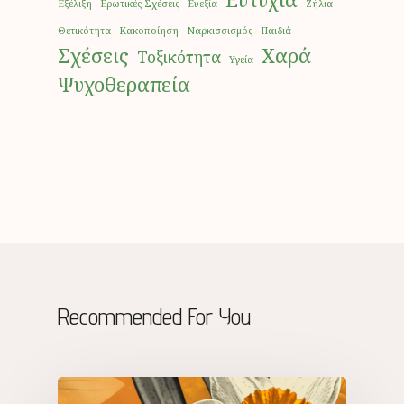
Εξέλιξη
Ερωτικές Σχέσεις
Ευεξία
Ζήλια
Θετικότητα
Κακοποίηση
Ναρκισσισμός
Παιδιά
Σχέσεις
Χαρά
Τοξικότητα
Υγεία
Ψυχοθεραπεία
Recommended For You