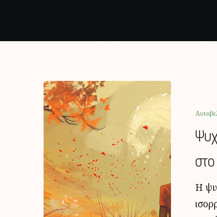
Αυτοβε
Ψυχ
στο
Η ψυ
ισορ