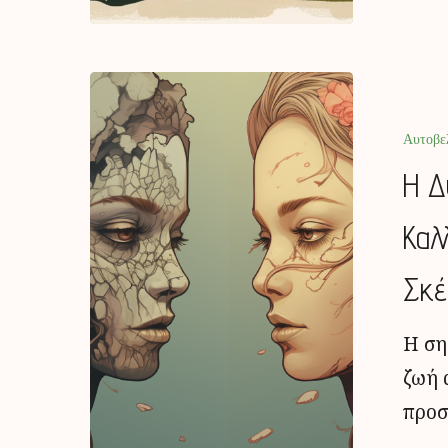
Αυτοβε
Η Δ
Καλ
Σκέ
Η ση
ζωή 
προσ