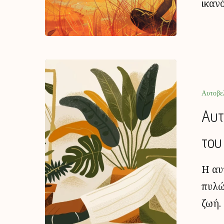
ικαν
Αυτοβε
Αυτ
του
Η αυ
πυλώ
ζωή.