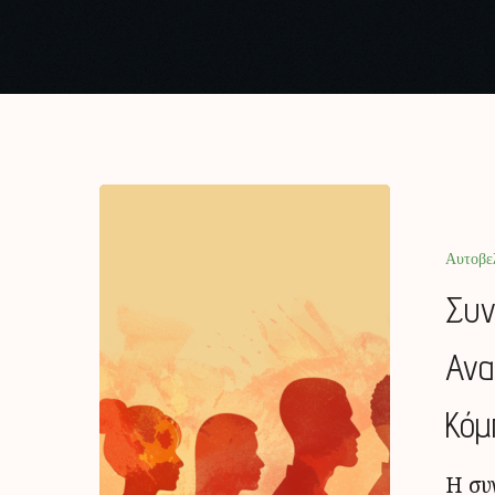
Αυτοβε
Συν
Ανα
Κόμ
Η συ