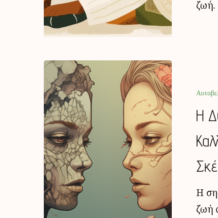
ζωή.
Αυτοβε
Η Δ
Καλ
Σκέ
Η ση
ζωή 