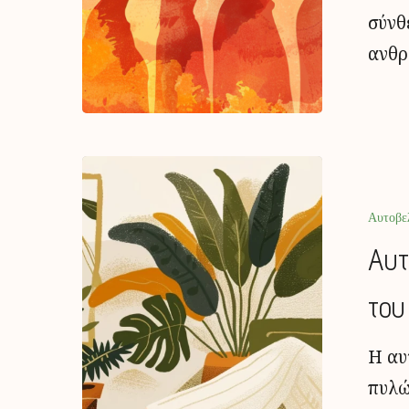
σύνθ
ανθρ
Αυτοβε
Αυτ
του
Η αυ
πυλώ